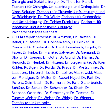
Chirurgie und Gefäßchirurgie, Dr. Thorsten Randt,
Facharzt für Chirurgie, Unfallchirurgie und Orthopädie, Dr.
Claas Schulze, Facharzt für Chirurgie, Unfallchirurgie und
Gefäßchirurgie, Dr. Erik Wilde, Facharzt für Orthopädie
und Unfallchirurgie, Dr. Tobias Frank Lutz, Facharzt für
Plastische und Ästhetische Chirurgie,
Partnerschaftsgesellschaft
KCU Ärztepartnerschaft Dr. Arntzen, Dr. Balzien, Dr.
Bauer, Dr. Berges, Dr. Bohnenkamp, Dr. Bücker, Dr.
Courage, Dr. Czerlinski, Dr. Denil, Eisenbach, Engels, Dr.
Faber, Dr. Finke, Dr. Främke, Gälweiler, Dr. Gemünd, Dr.
Ghafur, Dr. Giesen, Dr. Goltz, Dr. Grund, Dr. Harms, Dr.
Heidrich, Dr. Henkel, Dr. Hilgers, Dr. Jürgenharke, Dr. Klier,
Köhler, Köttgen, Dr. Korda, Dr. Kraus, Dr. Kretschmer, Dr.
Lausberg, Linzenich, Lock, Dr. Lotter, Maskowski, Maus,
von Mendgen, Dr. Müller, Dr. Nazari Nejad, Dr. Paß, Dr.
Peters, Quirmbach. Dr. Ratmann, Dr. Ratz, Scherberich,
Schlütz, Dr. Schulz, Dr. Schwarzer, Dr. Sharif, Dr.
Stephan-Odenthal, Dr. Stratmeyer, Dr. Temme. Dr.
Tusche, Weber, Dr. Weber, Dr. Widaja, Dr. Wiener -
Fachärzte für Urologie-
Nervenarztpraxis Am Bickeberg Dr. med. Regina