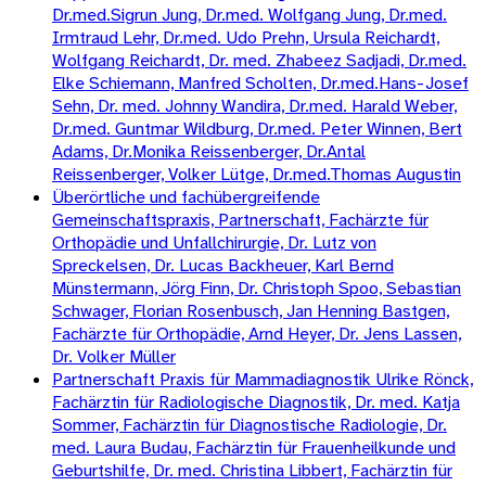
Dr.med.Sigrun Jung, Dr.med. Wolfgang Jung, Dr.med.
Irmtraud Lehr, Dr.med. Udo Prehn, Ursula Reichardt,
Wolfgang Reichardt, Dr. med. Zhabeez Sadjadi, Dr.med.
Elke Schiemann, Manfred Scholten, Dr.med.Hans-Josef
Sehn, Dr. med. Johnny Wandira, Dr.med. Harald Weber,
Dr.med. Guntmar Wildburg, Dr.med. Peter Winnen, Bert
Adams, Dr.Monika Reissenberger, Dr.Antal
Reissenberger, Volker Lütge, Dr.med.Thomas Augustin
Überörtliche und fachübergreifende
Gemeinschaftspraxis, Partnerschaft, Fachärzte für
Orthopädie und Unfallchirurgie, Dr. Lutz von
Spreckelsen, Dr. Lucas Backheuer, Karl Bernd
Münstermann, Jörg Finn, Dr. Christoph Spoo, Sebastian
Schwager, Florian Rosenbusch, Jan Henning Bastgen,
Fachärzte für Orthopädie, Arnd Heyer, Dr. Jens Lassen,
Dr. Volker Müller
Partnerschaft Praxis für Mammadiagnostik Ulrike Rönck,
Fachärztin für Radiologische Diagnostik, Dr. med. Katja
Sommer, Fachärztin für Diagnostische Radiologie, Dr.
med. Laura Budau, Fachärztin für Frauenheilkunde und
Geburtshilfe, Dr. med. Christina Libbert, Fachärztin für