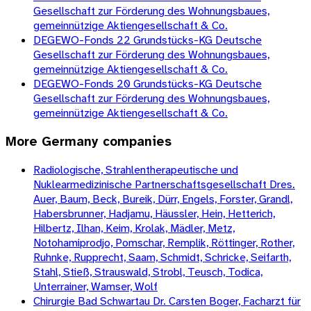
Gesellschaft zur Förderung des Wohnungsbaues,
gemeinnützige Aktiengesellschaft & Co.
DEGEWO-Fonds 22 Grundstücks-KG Deutsche
Gesellschaft zur Förderung des Wohnungsbaues,
gemeinnützige Aktiengesellschaft & Co.
DEGEWO-Fonds 20 Grundstücks-KG Deutsche
Gesellschaft zur Förderung des Wohnungsbaues,
gemeinnützige Aktiengesellschaft & Co.
More
Germany
companies
Radiologische, Strahlentherapeutische und
Nuklearmedizinische Partnerschaftsgesellschaft Dres.
Auer, Baum, Beck, Bureik, Dürr, Engels, Forster, Grandl,
Habersbrunner, Hadjamu, Häussler, Hein, Hetterich,
Hilbertz, Ilhan, Keim, Krolak, Mädler, Metz,
Notohamiprodjo, Pomschar, Remplik, Röttinger, Rother,
Ruhnke, Rupprecht, Saam, Schmidt, Schricke, Seifarth,
Stahl, Stieß, Strauswald, Strobl, Teusch, Todica,
Unterrainer, Wamser, Wolf
Chirurgie Bad Schwartau Dr. Carsten Boger, Facharzt für