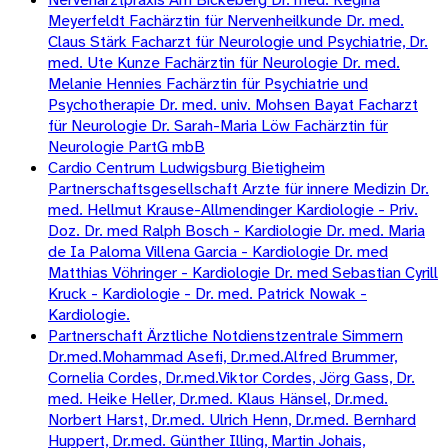
Meyerfeldt Fachärztin für Nervenheilkunde Dr. med.
Claus Stärk Facharzt für Neurologie und Psychiatrie, Dr.
med. Ute Kunze Fachärztin für Neurologie Dr. med.
Melanie Hennies Fachärztin für Psychiatrie und
Psychotherapie Dr. med. univ. Mohsen Bayat Facharzt
für Neurologie Dr. Sarah-Maria Löw Fachärztin für
Neurologie PartG mbB
Cardio Centrum Ludwigsburg Bietigheim
Partnerschaftsgesellschaft Arzte für innere Medizin Dr.
med. Hellmut Krause-Allmendinger Kardiologie - Priv.
Doz. Dr. med Ralph Bosch - Kardiologie Dr. med. Maria
de Ia Paloma Villena Garcia - Kardiologie Dr. med
Matthias Vöhringer - Kardiologie Dr. med Sebastian Cyrill
Kruck - Kardiologie - Dr. med. Patrick Nowak -
Kardiologie.
Partnerschaft Ärztliche Notdienstzentrale Simmern
Dr.med.Mohammad Asefi, Dr.med.Alfred Brummer,
Cornelia Cordes, Dr.med.Viktor Cordes, Jörg Gass, Dr.
med. Heike Heller, Dr.med. Klaus Hänsel, Dr.med.
Norbert Harst, Dr.med. Ulrich Henn, Dr.med. Bernhard
Huppert, Dr.med. Günther Illing, Martin Johais,