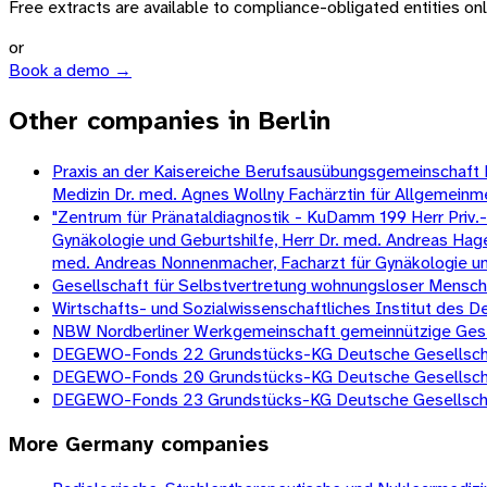
Free extracts are available to compliance-obligated entities only.
or
Book a demo →
Other companies in Berlin
Praxis an der Kaisereiche Berufsausübungsgemeinschaft Dr.
Medizin Dr. med. Agnes Wollny Fachärztin für Allgemeinm
"Zentrum für Pränataldiagnostik - KuDamm 199 Herr Priv.-D
Gynäkologie und Geburtshilfe, Herr Dr. med. Andreas Hagen
med. Andreas Nonnenmacher, Facharzt für Gynäkologie und G
Gesellschaft für Selbstvertretung wohnungsloser Mens
Wirtschafts- und Sozialwissenschaftliches Institut des
NBW Nordberliner Werkgemeinschaft gemeinnützige Gesell
DEGEWO-Fonds 22 Grundstücks-KG Deutsche Gesellschaf
DEGEWO-Fonds 20 Grundstücks-KG Deutsche Gesellschaf
DEGEWO-Fonds 23 Grundstücks-KG Deutsche Gesellschaf
More
Germany
companies