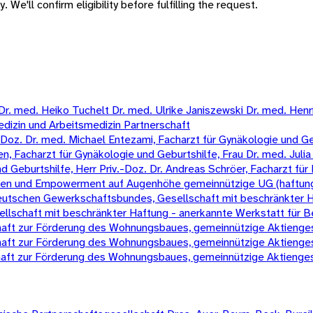
 We'll confirm eligibility before fulfilling the request.
 med. Heiko Tuchelt Dr. med. Ulrike Janiszewski Dr. med. Henrik 
edizin und Arbeitsmedizin Partnerschaft
oz. Dr. med. Michael Entezami, Facharzt für Gynäkologie und Gebur
, Facharzt für Gynäkologie und Geburtshilfe, Frau Dr. med. Julia 
eburtshilfe, Herr Priv.-Doz. Dr. Andreas Schröer, Facharzt für 
chen und Empowerment auf Augenhöhe gemeinnützige UG (haftun
 Deutschen Gewerkschaftsbundes, Gesellschaft mit beschränkter 
schaft mit beschränkter Haftung - anerkannte Werkstatt für B
t zur Förderung des Wohnungsbaues, gemeinnützige Aktienges
t zur Förderung des Wohnungsbaues, gemeinnützige Aktienges
t zur Förderung des Wohnungsbaues, gemeinnützige Aktienges