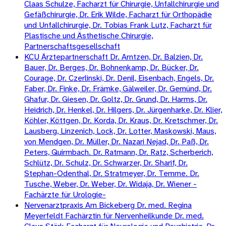
Claas Schulze, Facharzt für Chirurgie, Unfallchirurgie und
Gefäßchirurgie, Dr. Erik Wilde, Facharzt für Orthopädie
und Unfallchirurgie, Dr. Tobias Frank Lutz, Facharzt für
Plastische und Ästhetische Chirurgie,
Partnerschaftsgesellschaft
KCU Ärztepartnerschaft Dr. Arntzen, Dr. Balzien, Dr.
Bauer, Dr. Berges, Dr. Bohnenkamp, Dr. Bücker, Dr.
Courage, Dr. Czerlinski, Dr. Denil, Eisenbach, Engels, Dr.
Faber, Dr. Finke, Dr. Främke, Gälweiler, Dr. Gemünd, Dr.
Ghafur, Dr. Giesen, Dr. Goltz, Dr. Grund, Dr. Harms, Dr.
Heidrich, Dr. Henkel, Dr. Hilgers, Dr. Jürgenharke, Dr. Klier,
Köhler, Köttgen, Dr. Korda, Dr. Kraus, Dr. Kretschmer, Dr.
Lausberg, Linzenich, Lock, Dr. Lotter, Maskowski, Maus,
von Mendgen, Dr. Müller, Dr. Nazari Nejad, Dr. Paß, Dr.
Peters, Quirmbach. Dr. Ratmann, Dr. Ratz, Scherberich,
Schlütz, Dr. Schulz, Dr. Schwarzer, Dr. Sharif, Dr.
Stephan-Odenthal, Dr. Stratmeyer, Dr. Temme. Dr.
Tusche, Weber, Dr. Weber, Dr. Widaja, Dr. Wiener -
Fachärzte für Urologie-
Nervenarztpraxis Am Bickeberg Dr. med. Regina
Meyerfeldt Fachärztin für Nervenheilkunde Dr. med.