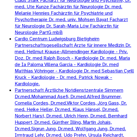
Claus Stärk Facharzt für Neurologie und Psychiatrie, Dr.
med. Ute Kunze Fachärztin für Neurologie Dr. med.
Melanie Hennies Fachärztin für Psychiatrie und
Psychotherapie Dr. med. univ. Mohsen Bayat Facharzt
für Neurologie Dr. Sarah-Maria Löw Fachärztin für
Neurologie PartG mbB
Cardio Centrum Ludwigsburg Bietigheim
Partnerschaftsgesellschaft Arzte für innere Medizin Dr.
med. Hellmut Krause-Allmendinger Kardiologie - Priv.
Doz. Dr. med Ralph Bosch - Kardiologie Dr. med. Maria
de Ia Paloma Villena Garcia - Kardiologie Dr. med
Matthias Vöhringer - Kardiologie Dr. med Sebastian Cyrill
Kruck - Kardiologie - Dr. med. Patrick Nowak -
Kardiologie.
Partnerschaft Ärztliche Notdienstzentrale Simmern
Dr.med.Mohammad Asefi, Dr.med.Alfred Brummer,
Cornelia Cordes, Dr.med.Viktor Cordes, Jörg Gass, Dr.
med. Heike Heller, Dr.med. Klaus Hänsel, Dr.med.
Norbert Harst, Dr.med. Ulrich Henn, Dr.med. Bernhard
Huppert, Dr.med. Günther Illing, Martin Johais,
Dr.med.Sigrun Jung, Dr.med. Wolfgang Jung, Dr.med.
Irmtraud Lehr, Dr.med. Udo Prehn, Ursula Reichardt,