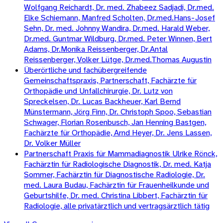
Wolfgang Reichardt, Dr. med. Zhabeez Sadjadi, Dr.med.
Elke Schiemann, Manfred Scholten, Dr.med.Hans-Josef
Sehn, Dr. med. Johnny Wandira, Dr.med. Harald Weber,
Dr.med. Guntmar Wildburg, Dr.med. Peter Winnen, Bert
Adams, Dr.Monika Reissenberger, Dr.Antal
Reissenberger, Volker Lütge, Dr.med.Thomas Augustin
Überörtliche und fachübergreifende
Gemeinschaftspraxis, Partnerschaft, Fachärzte für
Orthopädie und Unfallchirurgie, Dr. Lutz von
Spreckelsen, Dr. Lucas Backheuer, Karl Bernd
Münstermann, Jörg Finn, Dr. Christoph Spoo, Sebastian
Schwager, Florian Rosenbusch, Jan Henning Bastgen,
Fachärzte für Orthopädie, Arnd Heyer, Dr. Jens Lassen,
Dr. Volker Müller
Partnerschaft Praxis für Mammadiagnostik Ulrike Rönck,
Fachärztin für Radiologische Diagnostik, Dr. med. Katja
Sommer, Fachärztin für Diagnostische Radiologie, Dr.
med. Laura Budau, Fachärztin für Frauenheilkunde und
Geburtshilfe, Dr. med. Christina Libbert, Fachärztin für
Radiologie, alle privatärztlich und vertragsärztlich tätig