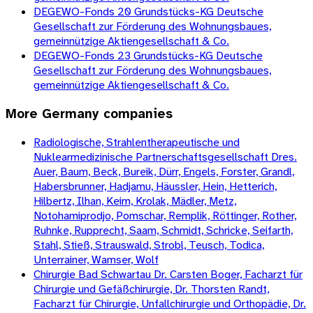
DEGEWO-Fonds 20 Grundstücks-KG Deutsche
Gesellschaft zur Förderung des Wohnungsbaues,
gemeinnützige Aktiengesellschaft & Co.
DEGEWO-Fonds 23 Grundstücks-KG Deutsche
Gesellschaft zur Förderung des Wohnungsbaues,
gemeinnützige Aktiengesellschaft & Co.
More
Germany
companies
Radiologische, Strahlentherapeutische und
Nuklearmedizinische Partnerschaftsgesellschaft Dres.
Auer, Baum, Beck, Bureik, Dürr, Engels, Forster, Grandl,
Habersbrunner, Hadjamu, Häussler, Hein, Hetterich,
Hilbertz, Ilhan, Keim, Krolak, Mädler, Metz,
Notohamiprodjo, Pomschar, Remplik, Röttinger, Rother,
Ruhnke, Rupprecht, Saam, Schmidt, Schricke, Seifarth,
Stahl, Stieß, Strauswald, Strobl, Teusch, Todica,
Unterrainer, Wamser, Wolf
Chirurgie Bad Schwartau Dr. Carsten Boger, Facharzt für
Chirurgie und Gefäßchirurgie, Dr. Thorsten Randt,
Facharzt für Chirurgie, Unfallchirurgie und Orthopädie, Dr.