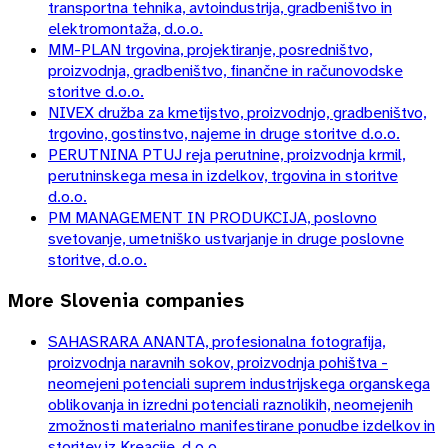
transportna tehnika, avtoindustrija, gradbeništvo in
elektromontaža, d.o.o.
MM-PLAN trgovina, projektiranje, posredništvo,
proizvodnja, gradbeništvo, finančne in računovodske
storitve d.o.o.
NIVEX družba za kmetijstvo, proizvodnjo, gradbeništvo,
trgovino, gostinstvo, najeme in druge storitve d.o.o.
PERUTNINA PTUJ reja perutnine, proizvodnja krmil,
perutninskega mesa in izdelkov, trgovina in storitve
d.o.o.
PM MANAGEMENT IN PRODUKCIJA, poslovno
svetovanje, umetniško ustvarjanje in druge poslovne
storitve, d.o.o.
More
Slovenia
companies
SAHASRARA ANANTA, profesionalna fotografija,
proizvodnja naravnih sokov, proizvodnja pohištva -
neomejeni potenciali suprem industrijskega organskega
oblikovanja in izredni potenciali raznolikih, neomejenih
zmožnosti materialno manifestirane ponudbe izdelkov in
storitev iz Kreacije, d.o.o.