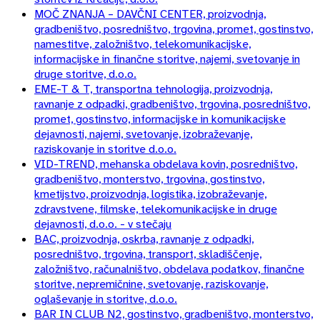
MOČ ZNANJA – DAVČNI CENTER, proizvodnja,
gradbeništvo, posredništvo, trgovina, promet, gostinstvo,
namestitve, založništvo, telekomunikacijske,
informacijske in finančne storitve, najemi, svetovanje in
druge storitve, d.o.o.
EME-T & T, transportna tehnologija, proizvodnja,
ravnanje z odpadki, gradbeništvo, trgovina, posredništvo,
promet, gostinstvo, informacijske in komunikacijske
dejavnosti, najemi, svetovanje, izobraževanje,
raziskovanje in storitve d.o.o.
VID-TREND, mehanska obdelava kovin, posredništvo,
gradbeništvo, monterstvo, trgovina, gostinstvo,
kmetijstvo, proizvodnja, logistika, izobraževanje,
zdravstvene, filmske, telekomunikacijske in druge
dejavnosti, d.o.o. - v stečaju
BAC, proizvodnja, oskrba, ravnanje z odpadki,
posredništvo, trgovina, transport, skladiščenje,
založništvo, računalništvo, obdelava podatkov, finančne
storitve, nepremičnine, svetovanje, raziskovanje,
oglaševanje in storitve, d.o.o.
BAR IN CLUB N2, gostinstvo, gradbeništvo, monterstvo,