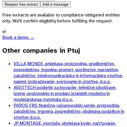
Request free extract
Add a message
Free extracts are available to compliance-obligated entities
only. We'll confirm eligibility before fulfilling the request.
or
Book a demo →
Other companies in Ptuj
VILLA MONDE, pridelava, proizvodnja, gradbeništvo,
posredništvo, trgovina, promet, gostinstvo, nastanitve,
založništvo, telekomunikacijske in informacijske storitve,
najemi, izobraževanje, svetovanje in storitve, d.o.o.
AVIOTECH podjetje za inovacije, tehnične izboljšave,
izume, proizvodnjo in prodajo letalskih modelov in
modelarskega materiala d.o.o.
PAROS FRS finančno-računovodski servis, proizvodnja,
založništvo, trgovina, posredništvo, obdelava podatkov in
storitve d.o.o.
JP.MONTAGE, montaža, obdelava kovin, načrtovanje,