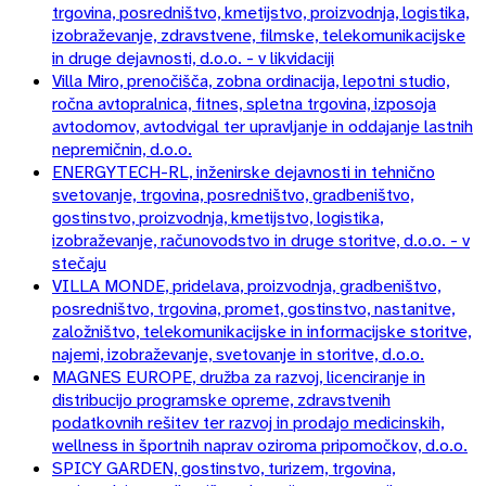
trgovina, posredništvo, kmetijstvo, proizvodnja, logistika,
izobraževanje, zdravstvene, filmske, telekomunikacijske
in druge dejavnosti, d.o.o. - v likvidaciji
Villa Miro, prenočišča, zobna ordinacija, lepotni studio,
ročna avtopralnica, fitnes, spletna trgovina, izposoja
avtodomov, avtodvigal ter upravljanje in oddajanje lastnih
nepremičnin, d.o.o.
ENERGYTECH-RL, inženirske dejavnosti in tehnično
svetovanje, trgovina, posredništvo, gradbeništvo,
gostinstvo, proizvodnja, kmetijstvo, logistika,
izobraževanje, računovodstvo in druge storitve, d.o.o. - v
stečaju
VILLA MONDE, pridelava, proizvodnja, gradbeništvo,
posredništvo, trgovina, promet, gostinstvo, nastanitve,
založništvo, telekomunikacijske in informacijske storitve,
najemi, izobraževanje, svetovanje in storitve, d.o.o.
MAGNES EUROPE, družba za razvoj, licenciranje in
distribucijo programske opreme, zdravstvenih
podatkovnih rešitev ter razvoj in prodajo medicinskih,
wellness in športnih naprav oziroma pripomočkov, d.o.o.
SPICY GARDEN, gostinstvo, turizem, trgovina,