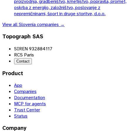
proizvodnja, gradbeništvo, kmetijstvo, popravila, promet,
oskrba z energijo, založništvo, poslovanje z
nepremičninami, šport in druge storitve, d.o.o.
View all
Slovenia
companies →
Topograph SAS
SIREN 932884117
RCS Paris
Contact
Product
App
Companies
Documentation
MCP for agents
Trust Center
Status
Company