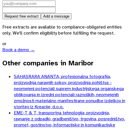
Request free extract
Add a message
Free extracts are available to compliance-obligated entities
only. We'll confirm eligibility before fulfilling the request.
or
Book a demo →
Other companies in Maribor
SAHASRARA ANANTA, profesionalna fotografija,
proizvodnja naravnih sokov, proizvodnja pohištva -
neomejeni potenciali suprem industrijskega organskega
oblikovanja in izredni potenciali raznolikih, neomejenih
zmožnosti materialno manifestirane ponudbe izdelkov in
storitev iz Kreacije, d.o.o.
EME-T & T, transportna tehnologija, proizvodnja,
ravnanje z odpadki, gradbeništvo, trgovina, posredništvo,
promet, gostinstvo, informacijske in komunikacijske