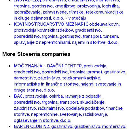
trgovina, gostinstvo, kmetijstvo, proizvodnja, logistika,
izobraževanje, zdravstvene, filmske, telekomunikacijske
in druge dejavnosti, d.o.o. - v stečaju
KOVINOSTRUGARSTVO MEZNARIČ,obdelava kovin,
proizvodnja kovinskih izdelkov, gradbeništvo,
posredništvo, trgovina, gostinstvo, transport, turizem,
upravljanje z nepremičninami, najemi in storitve, d.o.o.
More
Slovenia
companies
MOČ ZNANJA – DAVČNI CENTER, proizvodnja,
gradbeništvo, posredništvo, trgovina, promet, gostinstvo,
namestitve, založništvo, telekomunikacijske,
informacijske in finančne storitve, najemi, svetovanje in
druge storitve, d.o.o.
BAC, proizvodnja, oskrba, ravnanje z odpadki,
posredništvo, trgovina, transport, skladiščenje,
založništvo, računalništvo, obdelava podatkov, finančne
storitve, nepremičnine, svetovanje, raziskovanje,
oglaševanje in storitve, d.o.o.
BAR IN CLUB N2, gostinstvo, gradbeništvo, monterstvo,