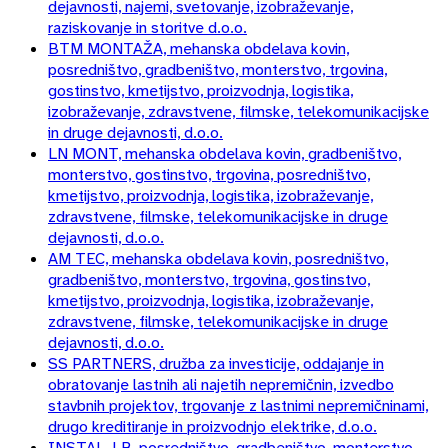
dejavnosti, najemi, svetovanje, izobraževanje,
raziskovanje in storitve d.o.o.
BTM MONTAŽA, mehanska obdelava kovin,
posredništvo, gradbeništvo, monterstvo, trgovina,
gostinstvo, kmetijstvo, proizvodnja, logistika,
izobraževanje, zdravstvene, filmske, telekomunikacijske
in druge dejavnosti, d.o.o.
LN MONT, mehanska obdelava kovin, gradbeništvo,
monterstvo, gostinstvo, trgovina, posredništvo,
kmetijstvo, proizvodnja, logistika, izobraževanje,
zdravstvene, filmske, telekomunikacijske in druge
dejavnosti, d.o.o.
AM TEC, mehanska obdelava kovin, posredništvo,
gradbeništvo, monterstvo, trgovina, gostinstvo,
kmetijstvo, proizvodnja, logistika, izobraževanje,
zdravstvene, filmske, telekomunikacijske in druge
dejavnosti, d.o.o.
SS PARTNERS, družba za investicije, oddajanje in
obratovanje lastnih ali najetih nepremičnin, izvedbo
stavbnih projektov, trgovanje z lastnimi nepremičninami,
drugo kreditiranje in proizvodnjo elektrike, d.o.o.
INSTAL-LB, posredništvo, gradbeništvo, monterstvo,