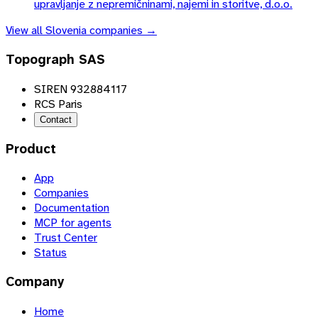
upravljanje z nepremičninami, najemi in storitve, d.o.o.
View all
Slovenia
companies →
Topograph SAS
SIREN 932884117
RCS Paris
Contact
Product
App
Companies
Documentation
MCP for agents
Trust Center
Status
Company
Home