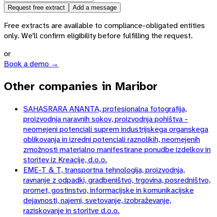
Request free extract
Add a message
Free extracts are available to compliance-obligated entities
only. We'll confirm eligibility before fulfilling the request.
or
Book a demo →
Other companies in Maribor
SAHASRARA ANANTA, profesionalna fotografija,
proizvodnja naravnih sokov, proizvodnja pohištva -
neomejeni potenciali suprem industrijskega organskega
oblikovanja in izredni potenciali raznolikih, neomejenih
zmožnosti materialno manifestirane ponudbe izdelkov in
storitev iz Kreacije, d.o.o.
EME-T & T, transportna tehnologija, proizvodnja,
ravnanje z odpadki, gradbeništvo, trgovina, posredništvo,
promet, gostinstvo, informacijske in komunikacijske
dejavnosti, najemi, svetovanje, izobraževanje,
raziskovanje in storitve d.o.o.