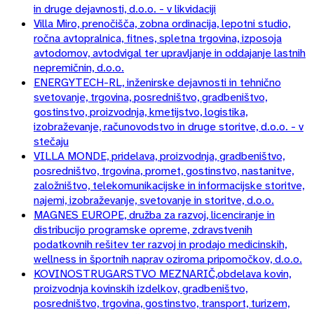
in druge dejavnosti, d.o.o. - v likvidaciji
Villa Miro, prenočišča, zobna ordinacija, lepotni studio,
ročna avtopralnica, fitnes, spletna trgovina, izposoja
avtodomov, avtodvigal ter upravljanje in oddajanje lastnih
nepremičnin, d.o.o.
ENERGYTECH-RL, inženirske dejavnosti in tehnično
svetovanje, trgovina, posredništvo, gradbeništvo,
gostinstvo, proizvodnja, kmetijstvo, logistika,
izobraževanje, računovodstvo in druge storitve, d.o.o. - v
stečaju
VILLA MONDE, pridelava, proizvodnja, gradbeništvo,
posredništvo, trgovina, promet, gostinstvo, nastanitve,
založništvo, telekomunikacijske in informacijske storitve,
najemi, izobraževanje, svetovanje in storitve, d.o.o.
MAGNES EUROPE, družba za razvoj, licenciranje in
distribucijo programske opreme, zdravstvenih
podatkovnih rešitev ter razvoj in prodajo medicinskih,
wellness in športnih naprav oziroma pripomočkov, d.o.o.
KOVINOSTRUGARSTVO MEZNARIČ,obdelava kovin,
proizvodnja kovinskih izdelkov, gradbeništvo,
posredništvo, trgovina, gostinstvo, transport, turizem,