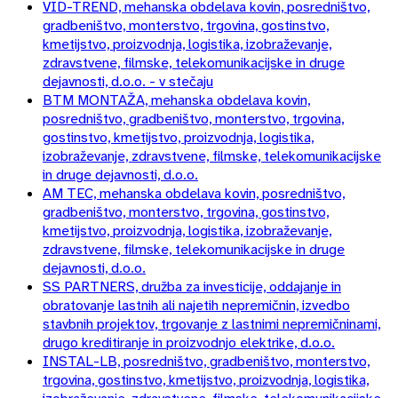
VID-TREND, mehanska obdelava kovin, posredništvo,
gradbeništvo, monterstvo, trgovina, gostinstvo,
kmetijstvo, proizvodnja, logistika, izobraževanje,
zdravstvene, filmske, telekomunikacijske in druge
dejavnosti, d.o.o. - v stečaju
BTM MONTAŽA, mehanska obdelava kovin,
posredništvo, gradbeništvo, monterstvo, trgovina,
gostinstvo, kmetijstvo, proizvodnja, logistika,
izobraževanje, zdravstvene, filmske, telekomunikacijske
in druge dejavnosti, d.o.o.
AM TEC, mehanska obdelava kovin, posredništvo,
gradbeništvo, monterstvo, trgovina, gostinstvo,
kmetijstvo, proizvodnja, logistika, izobraževanje,
zdravstvene, filmske, telekomunikacijske in druge
dejavnosti, d.o.o.
SS PARTNERS, družba za investicije, oddajanje in
obratovanje lastnih ali najetih nepremičnin, izvedbo
stavbnih projektov, trgovanje z lastnimi nepremičninami,
drugo kreditiranje in proizvodnjo elektrike, d.o.o.
INSTAL-LB, posredništvo, gradbeništvo, monterstvo,
trgovina, gostinstvo, kmetijstvo, proizvodnja, logistika,