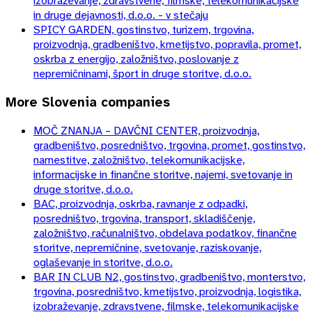
izobraževanje, zdravstvene, filmske, telekomunikacijske
in druge dejavnosti, d.o.o. - v stečaju
SPICY GARDEN, gostinstvo, turizem, trgovina,
proizvodnja, gradbeništvo, kmetijstvo, popravila, promet,
oskrba z energijo, založništvo, poslovanje z
nepremičninami, šport in druge storitve, d.o.o.
More
Slovenia
companies
MOČ ZNANJA – DAVČNI CENTER, proizvodnja,
gradbeništvo, posredništvo, trgovina, promet, gostinstvo,
namestitve, založništvo, telekomunikacijske,
informacijske in finančne storitve, najemi, svetovanje in
druge storitve, d.o.o.
BAC, proizvodnja, oskrba, ravnanje z odpadki,
posredništvo, trgovina, transport, skladiščenje,
založništvo, računalništvo, obdelava podatkov, finančne
storitve, nepremičnine, svetovanje, raziskovanje,
oglaševanje in storitve, d.o.o.
BAR IN CLUB N2, gostinstvo, gradbeništvo, monterstvo,
trgovina, posredništvo, kmetijstvo, proizvodnja, logistika,
izobraževanje, zdravstvene, filmske, telekomunikacijske