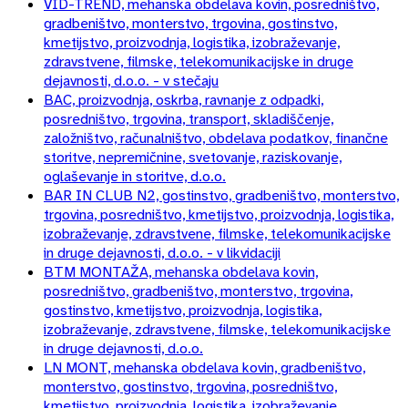
VID-TREND, mehanska obdelava kovin, posredništvo,
gradbeništvo, monterstvo, trgovina, gostinstvo,
kmetijstvo, proizvodnja, logistika, izobraževanje,
zdravstvene, filmske, telekomunikacijske in druge
dejavnosti, d.o.o. - v stečaju
BAC, proizvodnja, oskrba, ravnanje z odpadki,
posredništvo, trgovina, transport, skladiščenje,
založništvo, računalništvo, obdelava podatkov, finančne
storitve, nepremičnine, svetovanje, raziskovanje,
oglaševanje in storitve, d.o.o.
BAR IN CLUB N2, gostinstvo, gradbeništvo, monterstvo,
trgovina, posredništvo, kmetijstvo, proizvodnja, logistika,
izobraževanje, zdravstvene, filmske, telekomunikacijske
in druge dejavnosti, d.o.o. - v likvidaciji
BTM MONTAŽA, mehanska obdelava kovin,
posredništvo, gradbeništvo, monterstvo, trgovina,
gostinstvo, kmetijstvo, proizvodnja, logistika,
izobraževanje, zdravstvene, filmske, telekomunikacijske
in druge dejavnosti, d.o.o.
LN MONT, mehanska obdelava kovin, gradbeništvo,
monterstvo, gostinstvo, trgovina, posredništvo,
kmetijstvo, proizvodnja, logistika, izobraževanje,