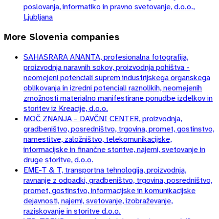
poslovanja, informatiko in pravno svetovanje, d.o.o.,
Ljubljana
More
Slovenia
companies
SAHASRARA ANANTA, profesionalna fotografija,
proizvodnja naravnih sokov, proizvodnja pohištva -
neomejeni potenciali suprem industrijskega organskega
oblikovanja in izredni potenciali raznolikih, neomejenih
zmožnosti materialno manifestirane ponudbe izdelkov in
storitev iz Kreacije, d.o.o.
MOČ ZNANJA – DAVČNI CENTER, proizvodnja,
gradbeništvo, posredništvo, trgovina, promet, gostinstvo,
namestitve, založništvo, telekomunikacijske,
informacijske in finančne storitve, najemi, svetovanje in
druge storitve, d.o.o.
EME-T & T, transportna tehnologija, proizvodnja,
ravnanje z odpadki, gradbeništvo, trgovina, posredništvo,
promet, gostinstvo, informacijske in komunikacijske
dejavnosti, najemi, svetovanje, izobraževanje,
raziskovanje in storitve d.o.o.