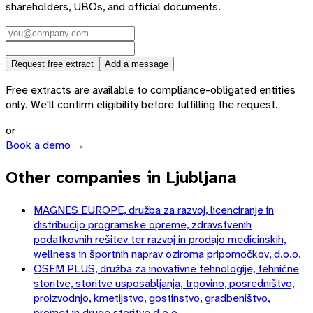
shareholders, UBOs, and official documents.
Request free extract
Add a message
Free extracts are available to compliance-obligated entities
only. We'll confirm eligibility before fulfilling the request.
or
Book a demo →
Other companies in Ljubljana
MAGNES EUROPE, družba za razvoj, licenciranje in
distribucijo programske opreme, zdravstvenih
podatkovnih rešitev ter razvoj in prodajo medicinskih,
wellness in športnih naprav oziroma pripomočkov, d.o.o.
OSEM PLUS, družba za inovativne tehnologije, tehnične
storitve, storitve usposabljanja, trgovino, posredništvo,
proizvodnjo, kmetijstvo, gostinstvo, gradbeništvo,
promet in druge storitve d.o.o.