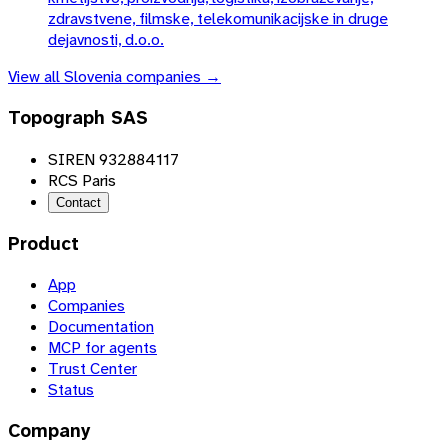
zdravstvene, filmske, telekomunikacijske in druge
dejavnosti, d.o.o.
View all
Slovenia
companies →
Topograph SAS
SIREN 932884117
RCS Paris
Contact
Product
App
Companies
Documentation
MCP for agents
Trust Center
Status
Company