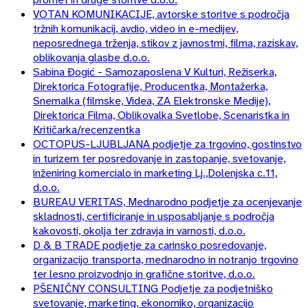
VOTAN KOMUNIKACIJE, avtorske storitve s področja
tržnih komunikacij, avdio, video in e-medijev,
neposrednega trženja, stikov z javnostmi, filma, raziskav,
oblikovanja glasbe d.o.o.
Sabina Đogić - Samozaposlena V Kulturi, Režiserka,
Direktorica Fotografije, Producentka, Montažerka,
Snemalka (filmske, Videa, ZA Elektronske Medije),
Direktorica Filma, Oblikovalka Svetlobe, Scenaristka in
Kritičarka/recenzentka
OCTOPUS-LJUBLJANA podjetje za trgovino, gostinstvo
in turizem ter posredovanje in zastopanje, svetovanje,
inženiring komercialo in marketing Lj.,Dolenjska c.11,
d.o.o.
BUREAU VERITAS, Mednarodno podjetje za ocenjevanje
skladnosti, certificiranje in usposabljanje s področja
kakovosti, okolja ter zdravja in varnosti, d.o.o.
D & B TRADE podjetje za carinsko posredovanje,
organizacijo transporta, mednarodno in notranjo trgovino
ter lesno proizvodnjo in grafične storitve, d.o.o.
PŠENIČNY CONSULTING Podjetje za podjetniško
svetovanje, marketing, ekonomiko, organizacijo