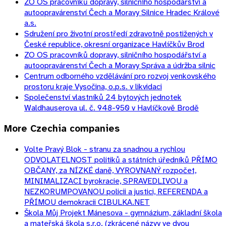
ZO OS pracovníků dopravy, silničního hospodářství a
autoopravárenství Čech a Moravy Silnice Hradec Králové
a.s.
Sdružení pro životní prostředí zdravotně postižených v
České republice, okresní organizace Havlíčkův Brod
ZO OS pracovníků dopravy, silničního hospodářství a
autoopravárenství Čech a Moravy Správa a údržba silnic
Centrum odborného vzdělávání pro rozvoj venkovského
prostoru kraje Vysočina, o.p.s. v likvidaci
Společenství vlastníků 24 bytových jednotek
Waldhauserova ul. č. 948-950 v Havlíčkově Brodě
More
Czechia
companies
Volte Pravý Blok - stranu za snadnou a rychlou
ODVOLATELNOST politiků a státních úředníků PŘÍMO
OBČANY, za NÍZKÉ daně, VYROVNANÝ rozpočet,
MINIMALIZACI byrokracie, SPRAVEDLIVOU a
NEZKORUMPOVANOU policii a justici, REFERENDA a
PŘÍMOU demokracii CIBULKA.NET
Škola Můj Projekt Mánesova - gymnázium, základní škola
a mateřská škola s.r.o. (zkrácené názvy ve dvou