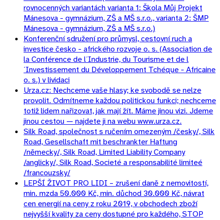
rovnocenných variantách varianta 1: Škola Můj Projekt
Mánesova - gymnázium, ZŠ a MŠ s.r.o., varianta 2: ŠMP
Mánesova - gymnázium, ZŠ a MŠ s.r.o.)
Konferenční sdružení pro průmysl, cestovní ruch a
investice česko - afrického rozvoje o. s. (Association de
la Conférence de l´Industrie, du Tourisme et de l
´Investissement du Développement Tchéque - Africaine
o. s.) v lividaci
Urza.cz: Nechceme vaše hlasy; ke svobodě se nelze
provolit. Odmítneme každou politickou funkci; nechceme
totiž lidem nařizovat, jak mají žít. Máme jinou vizi. Jdeme
jinou cestou — najdete ji na webu www.urza.cz.
Silk Road, společnost s ručením omezeným /česky/, Silk
Road, Gesellschaft mit beschrankter Haftung
/německy/, Silk Road, Limited Liability Company
/anglicky/, Silk Road, Societé a responsabilité limiteé
/francouzsky/
LEPŠÍ ŽIVOT PRO LIDI – zrušení daně z nemovitostí,
min. mzda 50.000 Kč, min. důchod 30.000 Kč, návrat
cen energií na ceny z roku 2019, v obchodech zboží
nejvyšší kvality za ceny dostupné pro každého, STOP