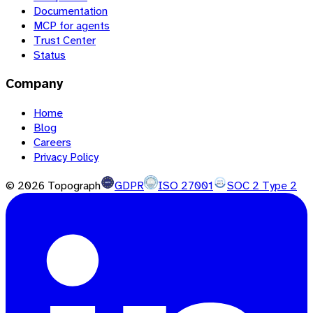
Documentation
MCP for agents
Trust Center
Status
Company
Home
Blog
Careers
Privacy Policy
©
2026
Topograph
GDPR
ISO 27001
SOC 2 Type 2