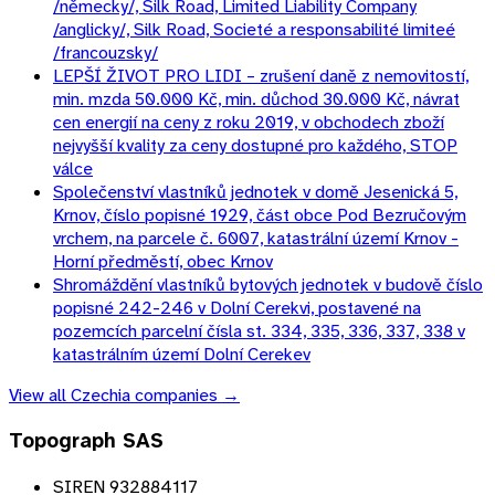
/německy/, Silk Road, Limited Liability Company
/anglicky/, Silk Road, Societé a responsabilité limiteé
/francouzsky/
LEPŠÍ ŽIVOT PRO LIDI – zrušení daně z nemovitostí,
min. mzda 50.000 Kč, min. důchod 30.000 Kč, návrat
cen energií na ceny z roku 2019, v obchodech zboží
nejvyšší kvality za ceny dostupné pro každého, STOP
válce
Společenství vlastníků jednotek v domě Jesenická 5,
Krnov, číslo popisné 1929, část obce Pod Bezručovým
vrchem, na parcele č. 6007, katastrální území Krnov -
Horní předměstí, obec Krnov
Shromáždění vlastníků bytových jednotek v budově číslo
popisné 242-246 v Dolní Cerekvi, postavené na
pozemcích parcelní čísla st. 334, 335, 336, 337, 338 v
katastrálním území Dolní Cerekev
View all
Czechia
companies →
Topograph SAS
SIREN 932884117