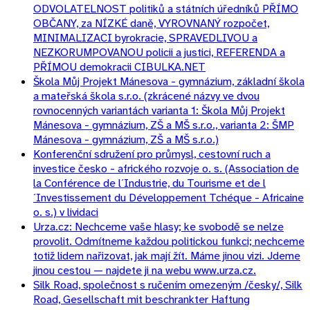
ODVOLATELNOST politiků a státních úředníků PŘÍMO
OBČANY, za NÍZKÉ daně, VYROVNANÝ rozpočet,
MINIMALIZACI byrokracie, SPRAVEDLIVOU a
NEZKORUMPOVANOU policii a justici, REFERENDA a
PŘÍMOU demokracii CIBULKA.NET
Škola Můj Projekt Mánesova - gymnázium, základní škola
a mateřská škola s.r.o. (zkrácené názvy ve dvou
rovnocenných variantách varianta 1: Škola Můj Projekt
Mánesova - gymnázium, ZŠ a MŠ s.r.o., varianta 2: ŠMP
Mánesova - gymnázium, ZŠ a MŠ s.r.o.)
Konferenční sdružení pro průmysl, cestovní ruch a
investice česko - afrického rozvoje o. s. (Association de
la Conférence de l´Industrie, du Tourisme et de l
´Investissement du Développement Tchéque - Africaine
o. s.) v lividaci
Urza.cz: Nechceme vaše hlasy; ke svobodě se nelze
provolit. Odmítneme každou politickou funkci; nechceme
totiž lidem nařizovat, jak mají žít. Máme jinou vizi. Jdeme
jinou cestou — najdete ji na webu www.urza.cz.
Silk Road, společnost s ručením omezeným /česky/, Silk
Road, Gesellschaft mit beschrankter Haftung