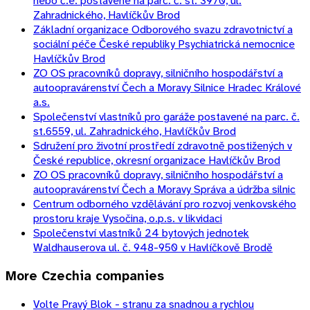
nebo č.e. postavené na parc. č. st. 3970, ul.
Zahradnického, Havlíčkův Brod
Základní organizace Odborového svazu zdravotnictví a
sociální péče České republiky Psychiatrická nemocnice
Havlíčkův Brod
ZO OS pracovníků dopravy, silničního hospodářství a
autoopravárenství Čech a Moravy Silnice Hradec Králové
a.s.
Společenství vlastníků pro garáže postavené na parc. č.
st.6559, ul. Zahradnického, Havlíčkův Brod
Sdružení pro životní prostředí zdravotně postižených v
České republice, okresní organizace Havlíčkův Brod
ZO OS pracovníků dopravy, silničního hospodářství a
autoopravárenství Čech a Moravy Správa a údržba silnic
Centrum odborného vzdělávání pro rozvoj venkovského
prostoru kraje Vysočina, o.p.s. v likvidaci
Společenství vlastníků 24 bytových jednotek
Waldhauserova ul. č. 948-950 v Havlíčkově Brodě
More
Czechia
companies
Volte Pravý Blok - stranu za snadnou a rychlou