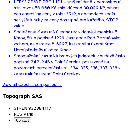
LEPŠÍ ŽIVOT PRO LIDI – zrušení daně z nemovitostí,
min. mzda 50.000 Kč, min. důchod 30.000 Kč, návrat
cen energií na ceny z roku 2019, v obchodech zboží
nejvyšší kvality za ceny dostupné pro každého, STOP
válce
Společenství vlastníků jednotek v domě Jesenická 5,
Krnov, číslo popisné 1929, část obce Pod Bezručovým
vrchem, na parcele č. 6007, katastrální území Krnov -
Horní předměstí, obec Krnov
Shromáždění vlastníků bytových jednotek v budově číslo
popisné 242-246 v Dolní Cerekvi, postavené na
pozemcích parcelní čísla st. 334, 335, 336, 337, 338 v
katastrálním území Dolní Cerekev
View all
Czechia
companies →
Topograph SAS
SIREN 932884117
RCS Paris
Contact