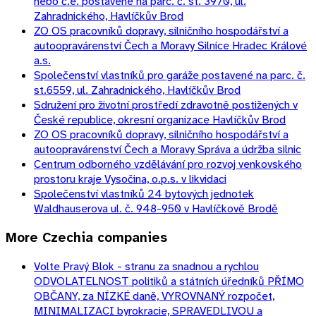
nebo č.e. postavené na parc. č. st. 3970, ul.
Zahradnického, Havlíčkův Brod
ZO OS pracovníků dopravy, silničního hospodářství a
autoopravárenství Čech a Moravy Silnice Hradec Králové
a.s.
Společenství vlastníků pro garáže postavené na parc. č.
st.6559, ul. Zahradnického, Havlíčkův Brod
Sdružení pro životní prostředí zdravotně postižených v
České republice, okresní organizace Havlíčkův Brod
ZO OS pracovníků dopravy, silničního hospodářství a
autoopravárenství Čech a Moravy Správa a údržba silnic
Centrum odborného vzdělávání pro rozvoj venkovského
prostoru kraje Vysočina, o.p.s. v likvidaci
Společenství vlastníků 24 bytových jednotek
Waldhauserova ul. č. 948-950 v Havlíčkově Brodě
More
Czechia
companies
Volte Pravý Blok - stranu za snadnou a rychlou
ODVOLATELNOST politiků a státních úředníků PŘÍMO
OBČANY, za NÍZKÉ daně, VYROVNANÝ rozpočet,
MINIMALIZACI byrokracie, SPRAVEDLIVOU a