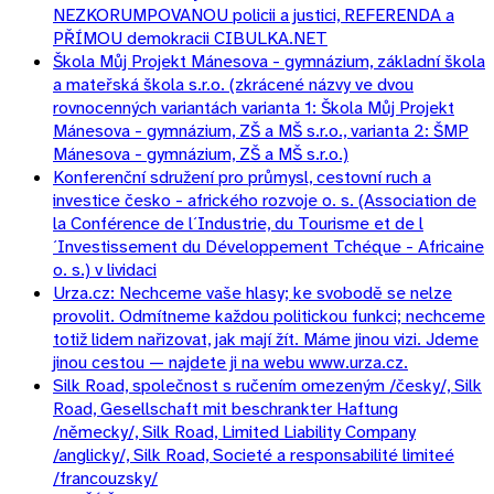
NEZKORUMPOVANOU policii a justici, REFERENDA a
PŘÍMOU demokracii CIBULKA.NET
Škola Můj Projekt Mánesova - gymnázium, základní škola
a mateřská škola s.r.o. (zkrácené názvy ve dvou
rovnocenných variantách varianta 1: Škola Můj Projekt
Mánesova - gymnázium, ZŠ a MŠ s.r.o., varianta 2: ŠMP
Mánesova - gymnázium, ZŠ a MŠ s.r.o.)
Konferenční sdružení pro průmysl, cestovní ruch a
investice česko - afrického rozvoje o. s. (Association de
la Conférence de l´Industrie, du Tourisme et de l
´Investissement du Développement Tchéque - Africaine
o. s.) v lividaci
Urza.cz: Nechceme vaše hlasy; ke svobodě se nelze
provolit. Odmítneme každou politickou funkci; nechceme
totiž lidem nařizovat, jak mají žít. Máme jinou vizi. Jdeme
jinou cestou — najdete ji na webu www.urza.cz.
Silk Road, společnost s ručením omezeným /česky/, Silk
Road, Gesellschaft mit beschrankter Haftung
/německy/, Silk Road, Limited Liability Company
/anglicky/, Silk Road, Societé a responsabilité limiteé
/francouzsky/