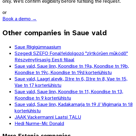
only. We'll confirm eligibility before fulfilling the request.
or
Book a demo →
Other companies in Saue vald
Saue Riigigümnaasium
Szegedi SZEFO Fonalfeldolgozó "zįrtkörūen mūködõ"
Részvénytįrsasįg Eesti filiaal
Saue vald, Saue linn, Koondise tn 19a, Koondise tn 19b,
Koondise tn 19c, Koondise tn 19d korteriühistu
Saue vald, Laagri alevik, Iltre tn 6, Iltre tn 8, Vae tn 15,
Vae tn 17 korteriühistu
Saue vald, Saue linn, Koondise tn 11, Koondise tn 13,
Koondise tn 9 korteriühistu
Saue vald, Saue linn, Kadakamarja tn 19 // Viigimarja tn 18
korteriühistu
JAAK Vackermanni Laatsi TALU
Hedi Nurme-Mc Donald
More
Estonia
companies