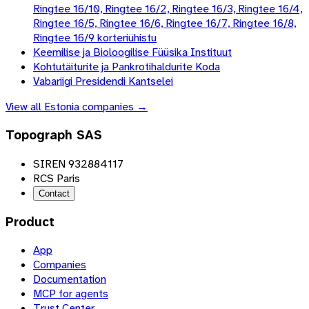
Ringtee 16/10, Ringtee 16/2, Ringtee 16/3, Ringtee 16/4,
Ringtee 16/5, Ringtee 16/6, Ringtee 16/7, Ringtee 16/8,
Ringtee 16/9 korteriühistu
Keemilise ja Bioloogilise Füüsika Instituut
Kohtutäiturite ja Pankrotihaldurite Koda
Vabariigi Presidendi Kantselei
View all
Estonia
companies →
Topograph SAS
SIREN 932884117
RCS Paris
Contact
Product
App
Companies
Documentation
MCP for agents
Trust Center