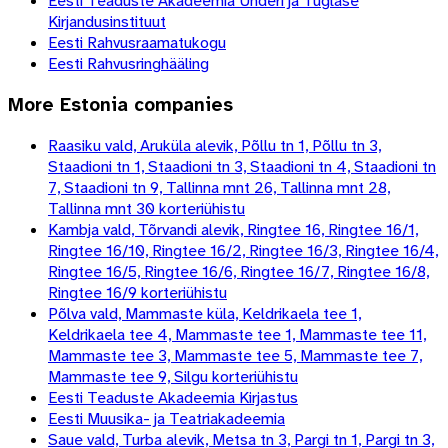
Eesti Teaduste Akadeemia Underi ja Tuglase
Kirjandusinstituut
Eesti Rahvusraamatukogu
Eesti Rahvusringhääling
More
Estonia
companies
Raasiku vald, Aruküla alevik, Põllu tn 1, Põllu tn 3,
Staadioni tn 1, Staadioni tn 3, Staadioni tn 4, Staadioni tn
7, Staadioni tn 9, Tallinna mnt 26, Tallinna mnt 28,
Tallinna mnt 30 korteriühistu
Kambja vald, Tõrvandi alevik, Ringtee 16, Ringtee 16/1,
Ringtee 16/10, Ringtee 16/2, Ringtee 16/3, Ringtee 16/4,
Ringtee 16/5, Ringtee 16/6, Ringtee 16/7, Ringtee 16/8,
Ringtee 16/9 korteriühistu
Põlva vald, Mammaste küla, Keldrikaela tee 1,
Keldrikaela tee 4, Mammaste tee 1, Mammaste tee 11,
Mammaste tee 3, Mammaste tee 5, Mammaste tee 7,
Mammaste tee 9, Silgu korteriühistu
Eesti Teaduste Akadeemia Kirjastus
Eesti Muusika- ja Teatriakadeemia
Saue vald, Turba alevik, Metsa tn 3, Pargi tn 1, Pargi tn 3,