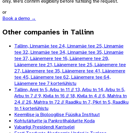
only. We'll confirm eligibility before fulfilling the request.
or
Book a demo →
Other companies in Tallinn
Tallinn, Linnamäe tee 24, Linnamäe tee 25, Linnamäe
tee 32, Linnamäe tee 34, Linnamäe tee 35, Linnamäe
tee 37, Läänemere tee 16, Läänemere tee 20,
Läänemere tee 21, Läänemere tee 25, Läänemere tee
27, Läänemere tee 35, Läänemere tee 41, Läänemere
tee 45, Läänemere tee 62, Läänemere tee 64,
Läänemere tee 7 korteriühistu
Tallinn, Anni tn 5, Arbu tn 11 // 13, Arbu tn 14, Arbu tn 5,
Arbu tn 7 // 9, Kivila tn 16 // 18, Kivila tn 4 // 6, Mahtra tn
24 // 26, Mahtra tn 72 // Raadiku tn 7, Pikri tn 5, Raadiku
tn 1 korteriühistu
Keemilise ja Bioloogilise Füüsika Instituut
Kohtutäiturite ja Pankrotihaldurite Koda
Vabariigi Presidendi Kantselei