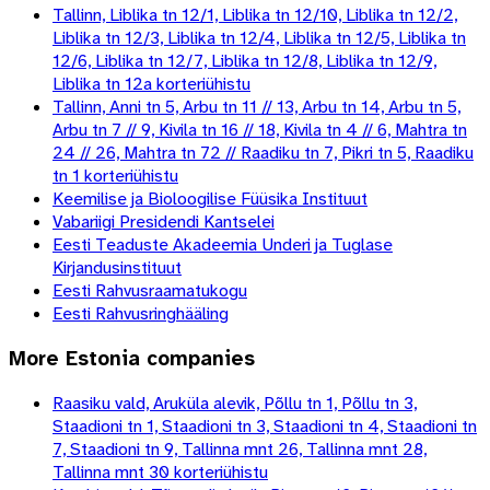
Tallinn, Liblika tn 12/1, Liblika tn 12/10, Liblika tn 12/2,
Liblika tn 12/3, Liblika tn 12/4, Liblika tn 12/5, Liblika tn
12/6, Liblika tn 12/7, Liblika tn 12/8, Liblika tn 12/9,
Liblika tn 12a korteriühistu
Tallinn, Anni tn 5, Arbu tn 11 // 13, Arbu tn 14, Arbu tn 5,
Arbu tn 7 // 9, Kivila tn 16 // 18, Kivila tn 4 // 6, Mahtra tn
24 // 26, Mahtra tn 72 // Raadiku tn 7, Pikri tn 5, Raadiku
tn 1 korteriühistu
Keemilise ja Bioloogilise Füüsika Instituut
Vabariigi Presidendi Kantselei
Eesti Teaduste Akadeemia Underi ja Tuglase
Kirjandusinstituut
Eesti Rahvusraamatukogu
Eesti Rahvusringhääling
More
Estonia
companies
Raasiku vald, Aruküla alevik, Põllu tn 1, Põllu tn 3,
Staadioni tn 1, Staadioni tn 3, Staadioni tn 4, Staadioni tn
7, Staadioni tn 9, Tallinna mnt 26, Tallinna mnt 28,
Tallinna mnt 30 korteriühistu