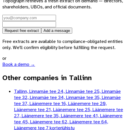
Topograph retrieves a fresh extract on demand — directors,
shareholders, UBOs, and official documents.
Request free extract
Add a message
Free extracts are available to compliance-obligated entities
only. We'll confirm eligibility before fulfilling the request.
or
Book a demo →
Other companies in Tallinn
Tallinn, Linnamäe tee 24, Linnamäe tee 25, Linnamäe
tee 32, Linnamäe tee 34, Linnamäe tee 35, Linnamäe
tee 37, Läänemere tee 16, Läänemere tee 20,
Läänemere tee 21, Läänemere tee 25, Läänemere tee
27, Läänemere tee 35, Läänemere tee 41, Läänemere
tee 45, Läänemere tee 62, Läänemere tee 64,
Läänemere tee 7 korteriühistu