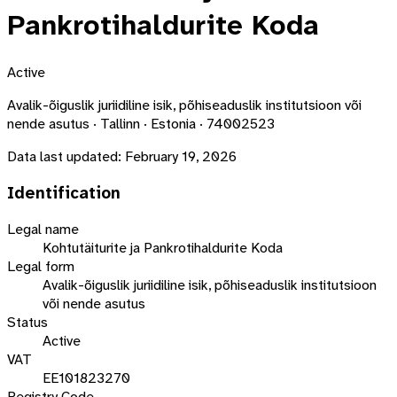
Pankrotihaldurite Koda
Active
Avalik-õiguslik juriidiline isik, põhiseaduslik institutsioon või
nende asutus · Tallinn · Estonia · 74002523
Data last updated:
February 19, 2026
Identification
Legal name
Kohtutäiturite ja Pankrotihaldurite Koda
Legal form
Avalik-õiguslik juriidiline isik, põhiseaduslik institutsioon
või nende asutus
Status
Active
VAT
EE101823270
Registry Code