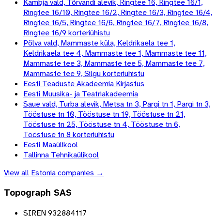
Kambja vald, Tõrvandi alevik, Ringtee 16, Ringtee 16/1,
Ringtee 16/10, Ringtee 16/2, Ringtee 16/3, Ringtee 16/4,
Ringtee 16/5, Ringtee 16/6, Ringtee 16/7, Ringtee 16/8,
Ringtee 16/9 korteriühistu
Põlva vald, Mammaste küla, Keldrikaela tee 1,
Keldrikaela tee 4, Mammaste tee 1, Mammaste tee 11,
Mammaste tee 3, Mammaste tee 5, Mammaste tee 7,
Mammaste tee 9, Silgu korteriühistu
Eesti Teaduste Akadeemia Kirjastus
Eesti Muusika- ja Teatriakadeemia
Saue vald, Turba alevik, Metsa tn 3, Pargi tn 1, Pargi tn 3,
Tööstuse tn 10, Tööstuse tn 19, Tööstuse tn 21,
Tööstuse tn 25, Tööstuse tn 4, Tööstuse tn 6,
Tööstuse tn 8 korteriühistu
Eesti Maaülikool
Tallinna Tehnikaülikool
View all
Estonia
companies →
Topograph SAS
SIREN 932884117