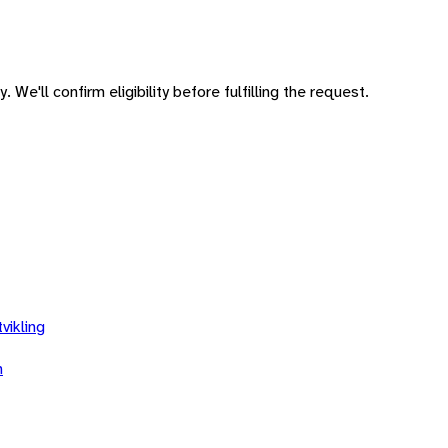
 We'll confirm eligibility before fulfilling the request.
ikling
n