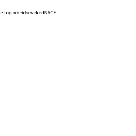
mhet og arbeidsmarked
NACE