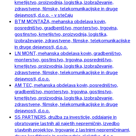
kmetijstvo, proizvodnja, logistika, izobraževanje,
zdravstvene, filmske, telekomunikacijske in druge
dejavnosti, d.o.o. - v stečaju
BTM MONTAŽA, mehanska obdelava kovin,
posredništvo, gradbeništvo, monterstvo, trgovina,
gostinstvo, kmetijstvo, proizvodnja, logistika,
izobraževanje, zdravstvene, filmske, telekomunikacijske
in druge dejavnosti, d.o.o.
LN MONT, mehanska obdelava kovin, gradbeništvo,
monterstvo, gostinstvo, trgovina, posredništvo,
kmetijstvo, proizvodnja, logistika, izobraževanje,
zdravstvene, filmske, telekomunikacijske in druge
dejavnosti, d.o.o.
AM TEC, mehanska obdelava kovin, posredništvo,
gradbeništvo, monterstvo, trgovina, gostinstvo,
kmetijstvo, proizvodnja, logistika, izobraževanje,
zdravstvene, filmske, telekomunikacijske in druge
dejavnosti, d.o.o.
SS PARTNERS, družba za investicije, oddajanje in
obratovanje lastnih ali najetih nepremičnin, izvedbo
stavbnih projektov, trgovanje z lastnimi nepremičninami,