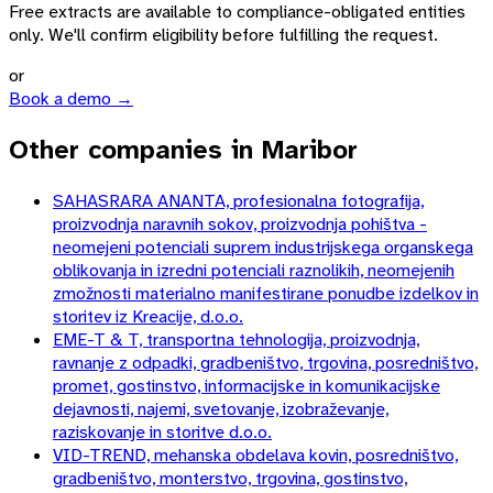
Free extracts are available to compliance-obligated entities
only. We'll confirm eligibility before fulfilling the request.
or
Book a demo →
Other companies in Maribor
SAHASRARA ANANTA, profesionalna fotografija,
proizvodnja naravnih sokov, proizvodnja pohištva -
neomejeni potenciali suprem industrijskega organskega
oblikovanja in izredni potenciali raznolikih, neomejenih
zmožnosti materialno manifestirane ponudbe izdelkov in
storitev iz Kreacije, d.o.o.
EME-T & T, transportna tehnologija, proizvodnja,
ravnanje z odpadki, gradbeništvo, trgovina, posredništvo,
promet, gostinstvo, informacijske in komunikacijske
dejavnosti, najemi, svetovanje, izobraževanje,
raziskovanje in storitve d.o.o.
VID-TREND, mehanska obdelava kovin, posredništvo,
gradbeništvo, monterstvo, trgovina, gostinstvo,