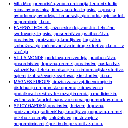
Villa Miro, prenočišča, zobna ordinacija, lepotni studio,
ročna avtopralnica, fitnes, spletna trgovina, izposoja
avtodomov, avtodvigal ter upravljanje in oddajanje lastnih
nepremičnin, d.o.o.
ENERGYTECH-RL, inženirske dejavnosti in tehnično
svetovanje, trgovina, posredništvo, gradbeništvo,
gostinstvo, proizvodnja, kmetijstvo, logistika,
izobraževanje, računovodstvo in druge storitve, d.o.o. - v
stečaju
VILLA MONDE, pridelava, proizvodnja, gradbeništvo,
posredništvo, trgovina, promet, gostinstvo, nastanitve,
založništvo, telekomunikacijske in informacijske storitve,
najemi, izobraževanje, svetovanje in storitve, d.o.o.
MAGNES EUROPE, družba za razvoj, licenciranje in
distribucijo programske opreme, zdravstvenih
podatkovnih rešitev ter razvoj in prodajo medicinskih,
wellness in športnih naprav oziroma pripomočkov, d.o.o.
SPICY GARDEN, gostinstvo, turizem, trgovina,
proizvodnja, gradbeništvo, kmetijstvo, popravila, promet,
oskrba z energijo, založništvo, poslovanje z
nepremičninami, šport in druge storitve, d.o.o.