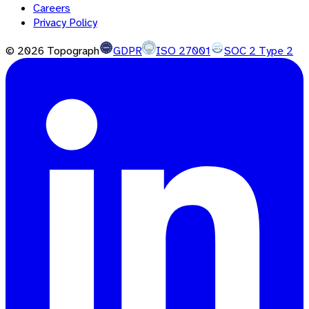
Careers
Privacy Policy
©
2026
Topograph
GDPR
ISO 27001
SOC 2 Type 2