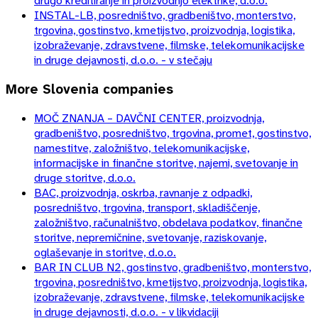
drugo kreditiranje in proizvodnjo elektrike, d.o.o.
INSTAL-LB, posredništvo, gradbeništvo, monterstvo,
trgovina, gostinstvo, kmetijstvo, proizvodnja, logistika,
izobraževanje, zdravstvene, filmske, telekomunikacijske
in druge dejavnosti, d.o.o. - v stečaju
More
Slovenia
companies
MOČ ZNANJA – DAVČNI CENTER, proizvodnja,
gradbeništvo, posredništvo, trgovina, promet, gostinstvo,
namestitve, založništvo, telekomunikacijske,
informacijske in finančne storitve, najemi, svetovanje in
druge storitve, d.o.o.
BAC, proizvodnja, oskrba, ravnanje z odpadki,
posredništvo, trgovina, transport, skladiščenje,
založništvo, računalništvo, obdelava podatkov, finančne
storitve, nepremičnine, svetovanje, raziskovanje,
oglaševanje in storitve, d.o.o.
BAR IN CLUB N2, gostinstvo, gradbeništvo, monterstvo,
trgovina, posredništvo, kmetijstvo, proizvodnja, logistika,
izobraževanje, zdravstvene, filmske, telekomunikacijske
in druge dejavnosti, d.o.o. - v likvidaciji