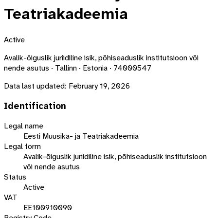
Teatriakadeemia
Active
Avalik-õiguslik juriidiline isik, põhiseaduslik institutsioon või
nende asutus · Tallinn · Estonia · 74000547
Data last updated:
February 19, 2026
Identification
Legal name
Eesti Muusika- ja Teatriakadeemia
Legal form
Avalik-õiguslik juriidiline isik, põhiseaduslik institutsioon
või nende asutus
Status
Active
VAT
EE100910090
Registry Code