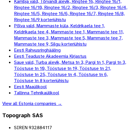
Kambja vald, Tõrvandi alevik, Ringtee 16, Ringtee 16/1,
Ringtee 16/10, Ringtee 16/2, Ringtee 16/3, Ringtee 16/4,
Ringtee 16/5, Ringtee 16/6, Ringtee 16/7, Ringtee 16/8,
Ringtee 16/9 korteriühistu
Põlva vald, Mammaste küla, Keldrikaela tee 1,
Keldrikaela tee 4, Mammaste tee 1, Mammaste tee 11,
Mammaste tee 3, Mammaste tee 5, Mammaste tee 7,
Mammaste tee 9, Silgu korteriühistu
Eesti Rahvusringhääling
Eesti Teaduste Akadeemia Kirjastus
Saue vald, Turba alevik, Metsa tn 3, Pargi tn 1, Pargi tn 3,
Tööstuse tn 10, Tööstuse tn 19, Tööstuse tn 21,
Tööstuse tn 25, Tööstuse tn 4, Tööstuse tn 6,
Tööstuse tn 8 korteriühistu
Eesti Maaülikool
Tallinna Tehnikaülikool
View all
Estonia
companies →
Topograph SAS
SIREN 932884117