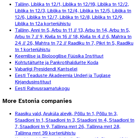
Tallinn, Liblika tn 12/1, Liblika tn 12/10, Liblika tn 12/2,
Liblika tn 12/3, Liblika tn 12/4, Liblika tn 12/5, Liblika tn
12/6, Liblika tn 12/7, Liblika tn 12/8, Liblika tn 12/9,
Liblika tn 12a korteriühistu
Tallinn, Anni tn 5, Arbu tn 11 // 13, Arbu tn 14, Arbu tn 5,
Arbu tn 7 // 9, Kivila tn 16 // 18, Kivila tn 4 // 6, Mahtra tn
24 // 26, Mahtra tn 72 // Raadiku tn 7, Pikri tn 5, Raadiku
tn 1 korteriühistu
Keemilise ja Bioloogilise Füüsika Instituut
Kohtutäiturite ja Pankrotihaldurite Koda
Vabariigi Presidendi Kantselei
Eesti Teaduste Akadeemia Underi ja Tuglase
Kirjandusinstituut
Eesti Rahvusraamatukogu
More
Estonia
companies
Raasiku vald, Aruküla alevik, Põllu tn 1, Põllu tn 3,
Staadioni tn 1, Staadioni tn 3, Staadioni tn 4, Staadioni tn
7, Staadioni tn 9, Tallinna mnt 26, Tallinna mnt 28,
Tallinna mnt 30 korteriühistu