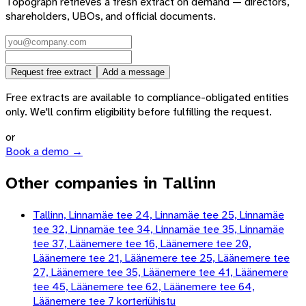
Topograph retrieves a fresh extract on demand — directors,
shareholders, UBOs, and official documents.
Request free extract
Add a message
Free extracts are available to compliance-obligated entities
only. We'll confirm eligibility before fulfilling the request.
or
Book a demo →
Other companies in Tallinn
Tallinn, Linnamäe tee 24, Linnamäe tee 25, Linnamäe
tee 32, Linnamäe tee 34, Linnamäe tee 35, Linnamäe
tee 37, Läänemere tee 16, Läänemere tee 20,
Läänemere tee 21, Läänemere tee 25, Läänemere tee
27, Läänemere tee 35, Läänemere tee 41, Läänemere
tee 45, Läänemere tee 62, Läänemere tee 64,
Läänemere tee 7 korteriühistu