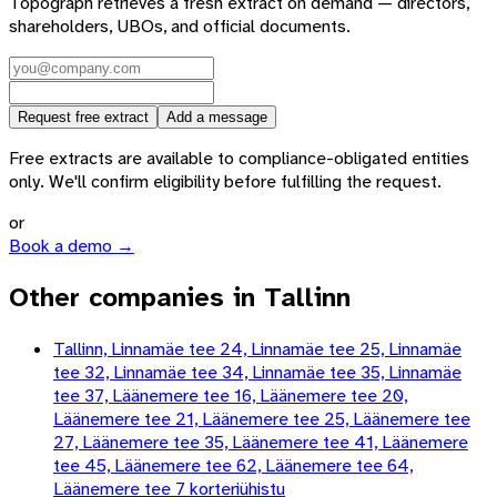
Topograph retrieves a fresh extract on demand — directors,
shareholders, UBOs, and official documents.
Request free extract
Add a message
Free extracts are available to compliance-obligated entities
only. We'll confirm eligibility before fulfilling the request.
or
Book a demo →
Other companies in Tallinn
Tallinn, Linnamäe tee 24, Linnamäe tee 25, Linnamäe
tee 32, Linnamäe tee 34, Linnamäe tee 35, Linnamäe
tee 37, Läänemere tee 16, Läänemere tee 20,
Läänemere tee 21, Läänemere tee 25, Läänemere tee
27, Läänemere tee 35, Läänemere tee 41, Läänemere
tee 45, Läänemere tee 62, Läänemere tee 64,
Läänemere tee 7 korteriühistu