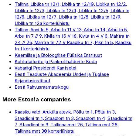
Tallinn, Liblika tn 12/1, Liblika tn 12/10, Liblika tn 12/2,
Liblika tn 12/3, Liblika tn 12/4, Liblika tn 12/5, Liblika tn
12/6, Liblika tn 12/7, Liblika tn 12/8, Liblika tn 12/9,
Liblika tn 12a korteriühistu
Tallinn, Anni tn 5, Arbu tn 11 // 13, Arbu tn 14, Arbu tn 5,
Arbu tn 7 // 9, Kivila tn 16 // 18, Kivila tn 4 // 6, Mahtra tn
24 // 26, Mahtra tn 72 // Raadiku tn 7, Pikri tn 5, Raadiku
tn 1 korteriühistu
Keemilise ja Bioloogilise Füüsika Instituut
Kohtutäiturite ja Pankrotihaldurite Koda
Vabariigi Presidendi Kantselei
Eesti Teaduste Akadeemia Underi ja Tuglase
Kirjandusinstituut
Eesti Rahvusraamatukogu
More
Estonia
companies
Raasiku vald, Aruküla alevik, Põllu tn 1, Põllu tn 3,
Staadioni tn 1, Staadioni tn 3, Staadioni tn 4, Staadioni tn
7, Staadioni tn 9, Tallinna mnt 26, Tallinna mnt 28,
Tallinna mnt 30 korteriühistu