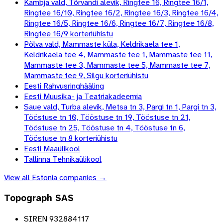
Kambja vald, Tõrvandi alevik, Ringtee 16, Ringtee 16/1,
Ringtee 16/10, Ringtee 16/2, Ringtee 16/3, Ringtee 16/4,
Ringtee 16/5, Ringtee 16/6, Ringtee 16/7, Ringtee 16/8,
Ringtee 16/9 korteriühistu
Põlva vald, Mammaste küla, Keldrikaela tee 1,
Keldrikaela tee 4, Mammaste tee 1, Mammaste tee 11,
Mammaste tee 3, Mammaste tee 5, Mammaste tee 7,
Mammaste tee 9, Silgu korteriühistu
Eesti Rahvusringhääling
Eesti Muusika- ja Teatriakadeemia
Saue vald, Turba alevik, Metsa tn 3, Pargi tn 1, Pargi tn 3,
Tööstuse tn 10, Tööstuse tn 19, Tööstuse tn 21,
Tööstuse tn 25, Tööstuse tn 4, Tööstuse tn 6,
Tööstuse tn 8 korteriühistu
Eesti Maaülikool
Tallinna Tehnikaülikool
View all
Estonia
companies →
Topograph SAS
SIREN 932884117