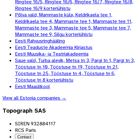
Ringtee 16/5, Ringtee 16/6, Ringtee 16/7, Ringtee 16/8,
Ringtee 16/9 korteriühistu
Põlva vald, Mammaste küla, Keldrikaela tee 1,
Keldrikaela tee 4, Mammaste tee 1, Mammaste tee 11,
Mammaste tee 3, Mammaste tee 5, Mammaste tee 7,
Mammaste tee 9, Silgu korteriühistu
Eesti Rahvusringhääling
Eesti Teaduste Akadeemia Kirjastus
Eesti Muusika- ja Teatriakadeemia
Saue vald, Turba alevik, Metsa tn 3, Pargi tn 1, Pargi tn 3,
Tööstuse tn 10, Tööstuse tn 19, Tööstuse tn 21,
Tööstuse tn 25, Tööstuse tn 4, Tööstuse tn 6,
Tööstuse tn 8 korteriühistu
Eesti Maaülikool
View all
Estonia
companies →
Topograph SAS
SIREN 932884117
RCS Paris
Contact