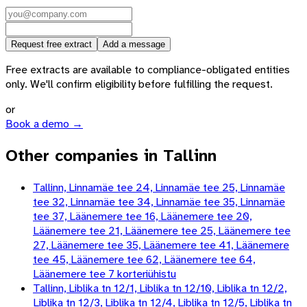
Request free extract
Add a message
Free extracts are available to compliance-obligated entities
only. We'll confirm eligibility before fulfilling the request.
or
Book a demo →
Other companies in Tallinn
Tallinn, Linnamäe tee 24, Linnamäe tee 25, Linnamäe
tee 32, Linnamäe tee 34, Linnamäe tee 35, Linnamäe
tee 37, Läänemere tee 16, Läänemere tee 20,
Läänemere tee 21, Läänemere tee 25, Läänemere tee
27, Läänemere tee 35, Läänemere tee 41, Läänemere
tee 45, Läänemere tee 62, Läänemere tee 64,
Läänemere tee 7 korteriühistu
Tallinn, Liblika tn 12/1, Liblika tn 12/10, Liblika tn 12/2,
Liblika tn 12/3, Liblika tn 12/4, Liblika tn 12/5, Liblika tn