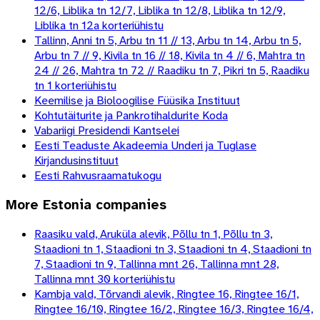
12/6, Liblika tn 12/7, Liblika tn 12/8, Liblika tn 12/9,
Liblika tn 12a korteriühistu
Tallinn, Anni tn 5, Arbu tn 11 // 13, Arbu tn 14, Arbu tn 5,
Arbu tn 7 // 9, Kivila tn 16 // 18, Kivila tn 4 // 6, Mahtra tn
24 // 26, Mahtra tn 72 // Raadiku tn 7, Pikri tn 5, Raadiku
tn 1 korteriühistu
Keemilise ja Bioloogilise Füüsika Instituut
Kohtutäiturite ja Pankrotihaldurite Koda
Vabariigi Presidendi Kantselei
Eesti Teaduste Akadeemia Underi ja Tuglase
Kirjandusinstituut
Eesti Rahvusraamatukogu
More
Estonia
companies
Raasiku vald, Aruküla alevik, Põllu tn 1, Põllu tn 3,
Staadioni tn 1, Staadioni tn 3, Staadioni tn 4, Staadioni tn
7, Staadioni tn 9, Tallinna mnt 26, Tallinna mnt 28,
Tallinna mnt 30 korteriühistu
Kambja vald, Tõrvandi alevik, Ringtee 16, Ringtee 16/1,
Ringtee 16/10, Ringtee 16/2, Ringtee 16/3, Ringtee 16/4,